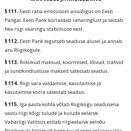
§ 111.
Eesti raha emissiooni ainuõigus on Eesti
Pangal. Eesti Pank korraldab raharinglust ja seisab
hea riigi vääringu stabiilsuse eest.
§ 112.
Eesti Pank tegutseb seaduse alusel ja annab
aru Riigikogule.
§ 113.
Riiklikud maksud, koormised, lõivud, trahvid
ja sundkindlustuse maksed sätestab seadus.
§ 114.
Riigi vara valdamise, kasutamise ja
käsutamise korra sätestab seadus.
§ 115.
Iga aasta kohta võtab Riigikogu seadusena
vastu riigi kõigi tulude ja kulude eelarve.
Vabariigi Valitsus esitab riigieelarve eelnõu
Riigikogule hiljemalt kolm kuud enne eelarveaasta