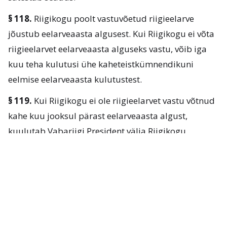
§ 118.
Riigikogu poolt vastuvõetud riigieelarve
jõustub eelarveaasta algusest. Kui Riigikogu ei võta
riigieelarvet eelarveaasta alguseks vastu, võib iga
kuu teha kulutusi ühe kaheteistkümnendikuni
eelmise eelarveaasta kulutustest.
§ 119.
Kui Riigikogu ei ole riigieelarvet vastu võtnud
kahe kuu jooksul pärast eelarveaasta algust,
kuulutab Vabariigi President välja Riigikogu
erakorralised valimised.