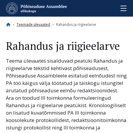
Jätka sisu juurde
Teemade ülevaated
Rahandus ja riigieelarve
Rahandus ja riigieelarve
Teema ülevaates sisalduvad peatüki Rahandus ja
riigieelarve tekstid kehtivast põhiseadusest,
Põhiseaduse Assambleele esitatud eelnõudest ning
PA töö käigus välja töötatud ja täiskogu istungitel
arutatud põhiseaduse eelnõu redaktsioonidest.
Ära on toodud III toimkonna formuleeringud
Rahandus ja riigieelarve peatükist. Kronoloogiliselt
on lisatud kuvatõmmised PA III toimkonna
koosolekute protokollidest, redaktsioonitoimkonna
istungi protokollist ning III toimkonna ja