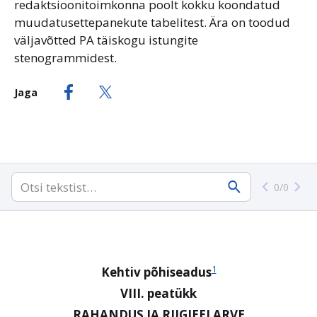
redaktsioonitoimkonna poolt kokku koondatud
muudatusettepanekute tabelitest. Ära on toodud
väljavõtted PA täiskogu istungite
stenogrammidest.
Jaga
0
/
0
1
Kehtiv põhiseadus
VIII. peatükk
RAHANDUS JA RIIGIEELARVE