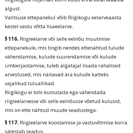
algust.
Valitsuse ettepanekul võib Riigikogu eelarveaasta
kestel vastu võtta lisaeelarve.
§ 116.
Riigieelarve või selle eelnõu muutmise
ettepanekule, mis tingib nendes ettenähtud tulude
vähendamise, kulude suurendamise või kulude
ümberjaotamise, tuleb algatajal lisada rahalised
arvestused, mis näitavad ära kulude katteks
vajalikud tuluallikad.
Riigikogu ei tohi kustutada ega vähendada
riigieelarvesse või selle eelnõusse võetud kulusid,
mis on ette nähtud muude seadustega.
§ 117.
Riigieelarve koostamise ja vastuvõtmise korra
sätestab seadus.