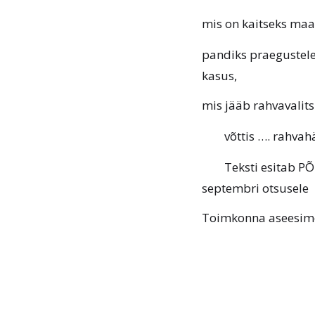
mis on kaitseks maal
pandiks praegustele 
kasus,
mis jääb rahvavalits
võttis …. rahvah
Teksti esitab P
septembri otsusele
Toimkonna aseesime