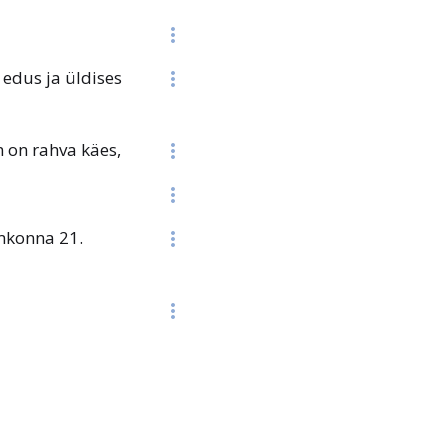
 edus ja üldises
m on rahva käes,
mkonna 21.