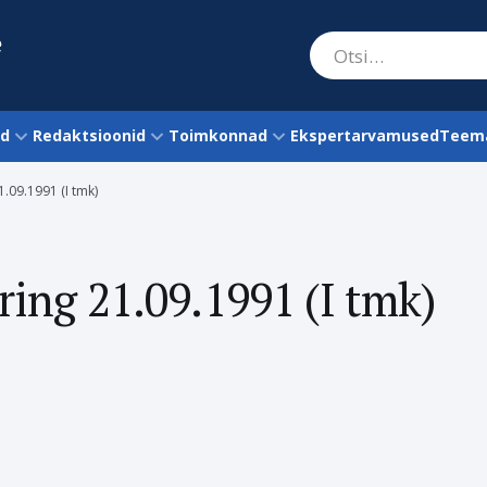
ud
Redaktsioonid
Toimkonnad
Ekspertarvamused
Teema
.09.1991 (I tmk)
ing 21.09.1991 (I tmk)