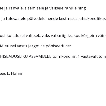
e ja rahvale, sisemisele ja välisele rahule ning
ja tulevastele põlvedele nende kestmises, ühiskondlikus
uslikul alusel valitsetavaks vabariigiks, kus kõrgeim või
ääletusel vastu järgmise põhiseaduse:
ÕHISEADUSLIKU ASSAMBLEE toimkond nr. 1 vastavalt toi
es L. Hänni