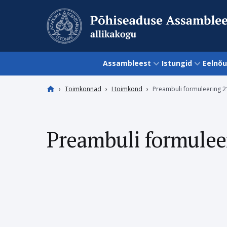
Jätka sisu juurde
Assambleest
Istungid
Eelnõ
Toimkonnad
I toimkond
Preambuli formuleering 21
Preambuli formuleer