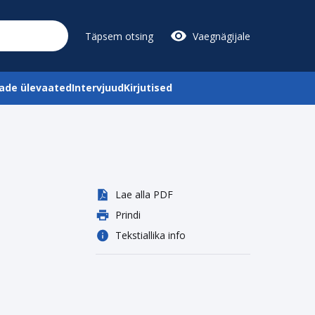
Täpsem otsing
Vaegnägijale
de ülevaated
Intervjuud
Kirjutised
Lae alla PDF
Prindi
Tekstiallika info